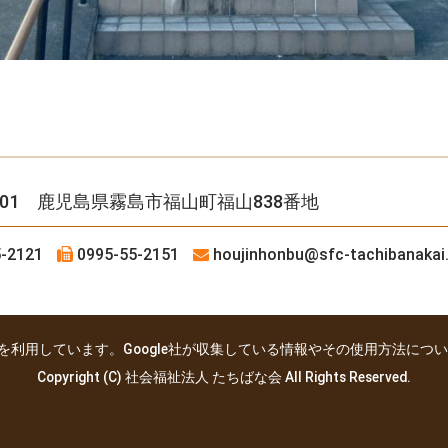
4501 鹿児島県霧島市福山町福山838番地
-2121
0995-55-2151
houjinhonbu
@sfc-tachibanakai.
yticsを利用しています。Google社が収集している情報やその使用方法につ
Copyright (C) 社会福祉法人 たちばな会 All Rights Reserved.