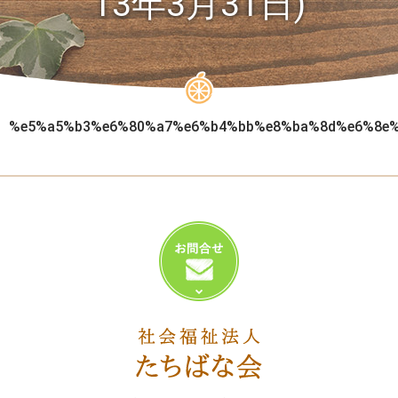
13年3月31日)
%e5%a5%b3%e6%80%a7%e6%b4%bb%e8%ba%8d%e6%8e%